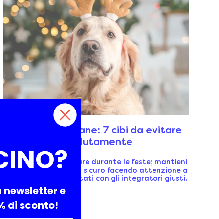
Natale con il cane: 7 cibi da evitare
assolutamente
CINO?
Scopri quali cibi evitare durante le feste; mantieni
il tuo amico peloso al sicuro facendo attenzione a
ciò che mangia e aiutati con gli integratori giusti.
a newsletter e
0% di sconto!