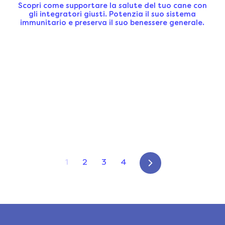
Scopri come supportare la salute del tuo cane con
gli integratori giusti. Potenzia il suo sistema
immunitario e preserva il suo benessere generale.
1
2
3
4
Successivo