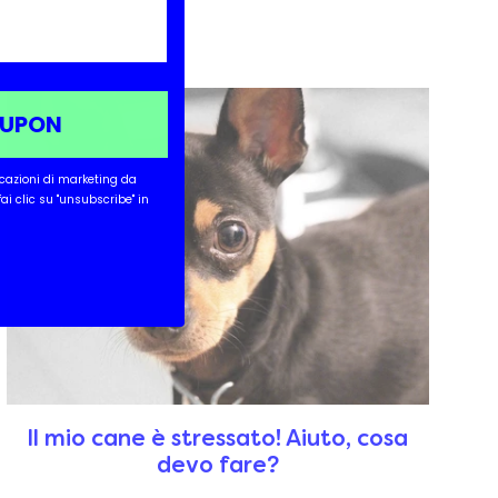
OUPON
icazioni di marketing da
 fai clic su "unsubscribe" in
Il mio cane è stressato! Aiuto, cosa
devo fare?