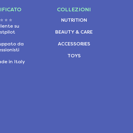
IFICATO
COLLEZIONI
 ⭐ ⭐ ⭐
NUTRITION
llente su
stpilot
BEAUTY & CARE
viluppato da
ACCESSORIES
ssionisti
TOYS
de in Italy