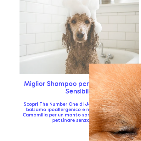
Miglior Shampoo per Cani con Pelle
Sensibile
Scopri The Number One di Jampy: lo shampoo e
balsamo ipoallergenico e naturale con Aloe e
Camomilla per un manto sano, lucido e facile da
pettinare senza stress.