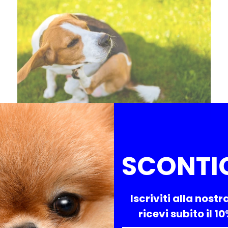
Primavera e autunno, preparati alle
allergie stagionali nei cani
SCONTI
Scopri come affrontare le allergie stagionali nei
cani, l'importanza degli integratori e l'uso di
prodotti specifici per la pelle.
Iscriviti alla nostr
ricevi subito il 1