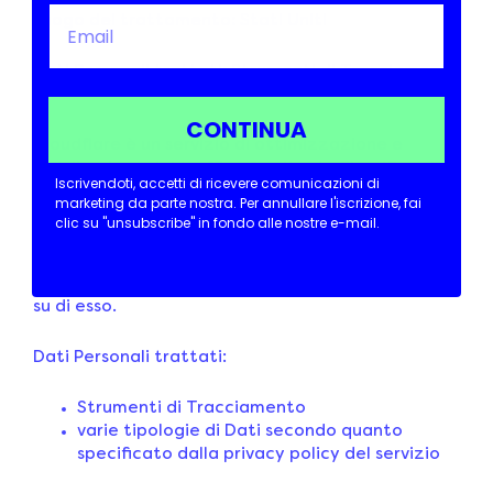
Luogo del trattamento: Stati Uniti
Dati Personali trattati: Strumenti di Tracciamento
+1
CONTINUA
Cloudflare è un servizio di ottimizzazione e
distribuzione del traffico fornito da Cloudflare Inc.
Iscrivendoti, accetti di ricevere comunicazioni di
Le modalità di integrazione di Cloudflare
marketing da parte nostra.
Per annullare l'iscrizione, fai
prevedono che questo filtri tutto il traffico di
clic su "unsubscribe" in fondo alle nostre e-mail.
questa Applicazione, ossia le comunicazioni fra
questa Applicazione ed il browser dell’Utente,
permettendo anche la raccolta di dati statistici
su di esso.
Dati Personali trattati:
Strumenti di Tracciamento
varie tipologie di Dati secondo quanto
specificato dalla privacy policy del servizio