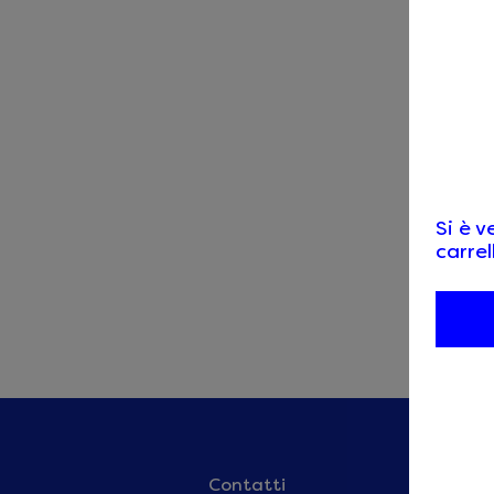
Si è v
carrel
CERT
Contatti