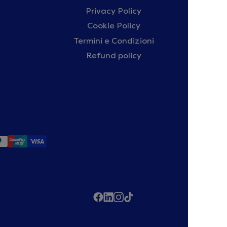
Privacy Policy
⭐
Ecce
Cookie Policy
Tru
Termini e Condizioni
👩‍⚕️ S
Refund policy
profe
🇮🇹 Ma