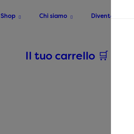
Shop
Chi siamo
Diventa Riven
Il tuo carrello 🛒