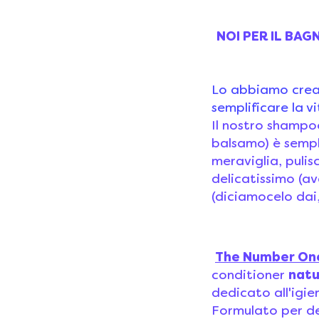
NOI PER IL BAG
Lo abbiamo creat
semplificare la vi
Il nostro shamp
balsamo) è sempl
meraviglia, pulis
delicatissimo (av
(diciamocelo dai
The Number On
conditioner
natu
dedicato all'igie
Formulato per de