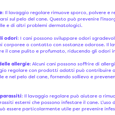
ne
: Il lavaggio regolare rimuove sporco, polvere e r
rsi sul pelo del cane. Questo può prevenire l'insor
elle e di altri problemi dermatologici.
li odori
: I cani possono sviluppare odori sgradevol
ni corporee o contatto con sostanze odorose. Il l
 il cane pulito e profumato, riducendo gli odori i
elle allergie
: Alcuni cani possono soffrire di allerg
gio regolare con prodotti adatti può contribuire a 
elle e nel pelo del cane, fornendo sollievo e preven
parassiti
: Il lavaggio regolare può aiutare a rimuo
rassiti esterni che possono infestare il cane. L'uso
uò essere particolarmente utile per prevenire infes