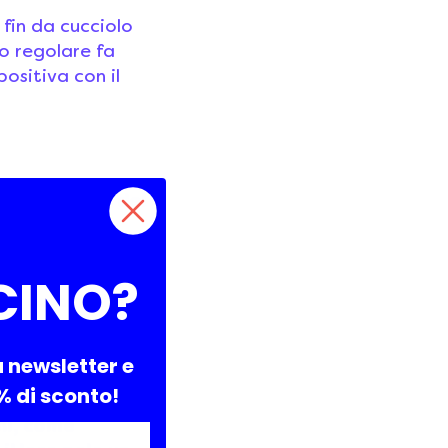
 fin da cucciolo
io regolare fa
ositiva con il
stile di vita del
iva sui prodotti
CINO?
otti di libera
ci destinati agli
a newsletter e
0% di sconto!
ani, come