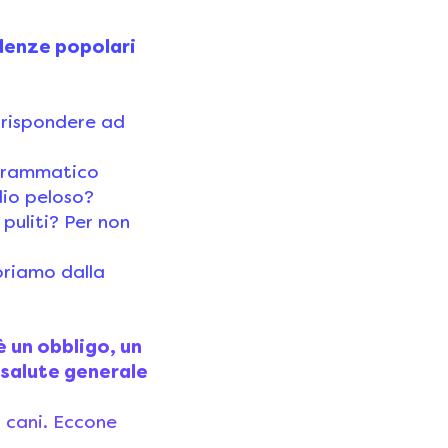
denze popolari
 rispondere ad
 drammatico
glio peloso?
puliti? Per non
oriamo dalla
è un obbligo, un
 salute generale
i cani. Eccone