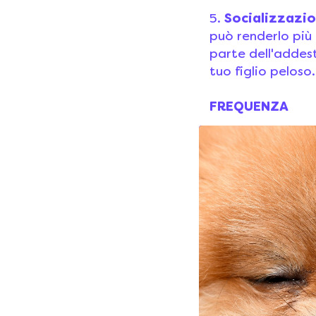
5.
Socializzazi
può renderlo più 
parte dell'addest
tuo figlio peloso.
FREQUENZA
Dipende da diver
cane ma più di t
Lo sapete che at
cosmetici per ani
vendita” e posso
umani.
Allucinante vero?
Dunque prestate 
Per concludere s