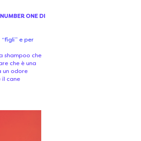
E NUMBER ONE DI
figli” e per
ia shampoo che
are che è una
ha un odore
 il cane