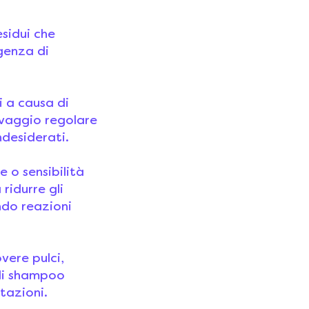
esidui che
genza di
i a causa di
avaggio regolare
ndesiderati.
ie o sensibilità
ridurre gli
endo reazioni
vere pulci,
 di shampoo
tazioni.