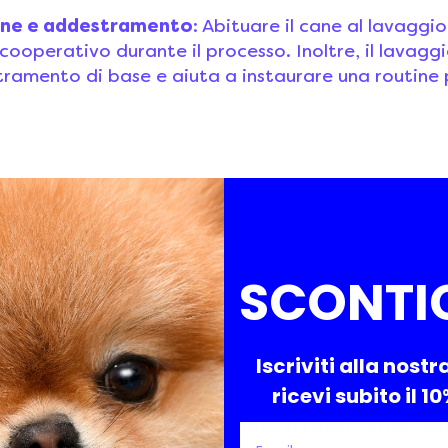
one e addestramento
: Abituare il cane al lavaggio
cooperativo durante il processo. Inoltre, il lavagg
ramento di base e aiuta a instaurare una routine p
si fattori quali razza, lunghezza del mantello e 
utto dal prodotto che decidete di utilizzare.
tualmente in Italia non esiste una specifica normat
SCONTI
mali? Questi ultimi vengono classificati come “prod
no quindi contenere sostanze vietate per i cosmeti
Iscriviti alla nostr
attenzione alle etichette per carità.
ricevi subito il 1
e e solo se parliamo di prodotti specifici per c