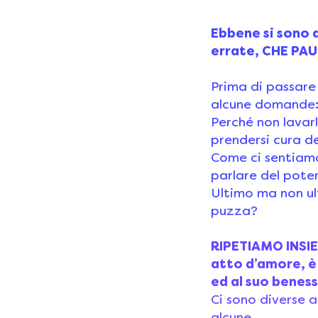
Ebbene si sono 
errate, CHE PA
Prima di passare
alcune domande
Perché non lavar
prendersi cura de
Come ci sentiamo
parlare del pote
Ultimo ma non ul
puzza?
RIPETIAMO INSI
atto d’amore, è 
ed al suo beness
Ci sono diverse a