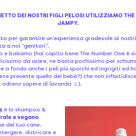
NETTO DEI NOSTRI FIGLI PELOSI UTILIZZIAMO TH
JAMPY.
o per garantire un’esperienza gradevole ai nostri “
ta a noi “genitori”.
oo e balsamo (hai capito bene The Number One è s
icissimo da usare, ne basta pochissimo per schium
ce a fondo anche i peli più sporchi ed ingrigiti ed 
ete presente quello del bebè?) che non infastidisce
, odiano sapere di lavanda ☺).
e
è lo shampoo &
rale e vegano
ne del tuo cane.
tergere, districare e