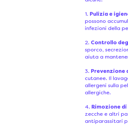
alcune.
1.
Pulizia e igie
possono accumula
infezioni della p
2.
Controllo deg
sporco, secrezio
aiuta a mantenere
3.
Prevenzione d
cutanee. Il lavag
allergeni sulla p
allergiche.
4.
Rimozione di 
zecche e altri pa
antiparassitari p