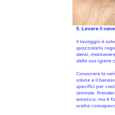
l'uso di un asci
un’asciugatura r
ammalare.
5. Lavare il can
Il lavaggio è sol
spazzolarlo regol
denti, mantenere
della sua igiene o
Conoscere la veri
salute e il benes
specifici per can
animale. Prenders
estetica, ma è f
scelte consapevo