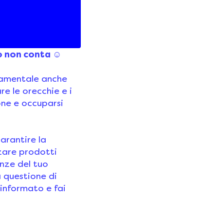
mperatura per
 odore e farlo
sto non conta ☺
ndamentale anche
e le orecchie e i
one e occuparsi
arantire la
zzare prodotti
enze del tuo
a questione di
 informato e fai