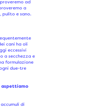
o, proveremo ad
e proveremo a
, pulito e sano.
frequentemente
ei cani ha oli
ggi eccessivi
do a secchezza e
una formulazione
ogni due-tre
 – aspettiamo
accumuli di