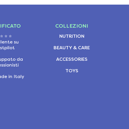
IFICATO
COLLEZIONI
 ⭐ ⭐ ⭐
NUTRITION
llente su
stpilot
BEAUTY & CARE
viluppato da
ACCESSORIES
ssionisti
TOYS
de in Italy