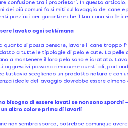
re confusione tra i proprietari. In questo articol
i dei più comuni falsi miti sul lavaggio del cane 
nti preziosi per garantire che il tuo cano sia felice
essere lavato ogni settimana
 quanto si possa pensare, lavare il cane troppo 
atto a tutte le tipologie di pelo e cute. La pelle d
ano a mantenere il loro pelo sano e idratato. Lava
ti aggressivi possono rimuovere questi oli, portan
nee tuttavia scegliendo un prodotto naturale con 
uenza ideale del lavaggio dovrebbe essere almeno 
nno bisogno di essere lavati se non sono sporchi
 un altro colore prima di lavarli
cane non sembra sporco, potrebbe comunque avere 