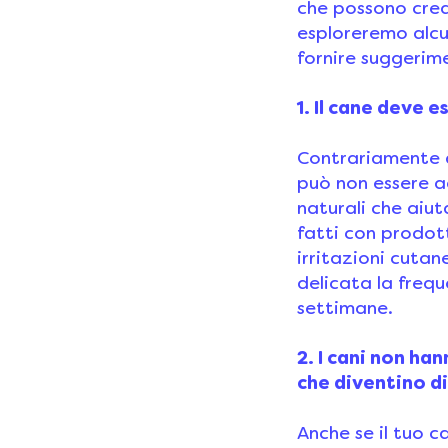
che possono crea
esploreremo alcun
fornire suggerime
1. Il cane deve 
Contrariamente a
può non essere ad
naturali che aiut
fatti con prodot
irritazioni cuta
delicata la freq
settimane.
2. I cani non ha
che diventino di
Anche se il tuo 