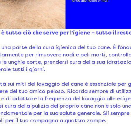
fondo alle nostre e-mail.
ugamano assorbente o un asciugacapelli a bassa te
apida. Lasciare il cane umido può creare un cattivo
e è tutto ciò che serve per l'igiene – tutto il re
o una parte della cura igienica del tuo cane. È fo
armente per rimuovere nodi e peli morti, controllar
 le unghie corte, prendersi cura della sua idratazi
rale tutti i giorni.
tà sui miti del lavaggio del cane è essenziale per g
sere del tuo amico peloso. Ricorda sempre di utili
i e di adattare la frequenza del lavaggio alle esig
i cura della pulizia del proprio cane non è solo un
ondamentale per la sua salute generale. Sii sempre
li per il tuo compagno a quattro zampe.