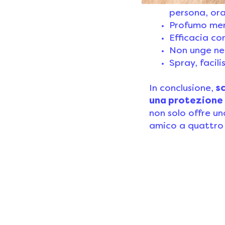
A base di Ic
persona, ora
Profumo mer
Efficacia co
Non unge ne
Spray, facil
In conclusione,
s
una protezione 
non solo offre un
amico a quattro