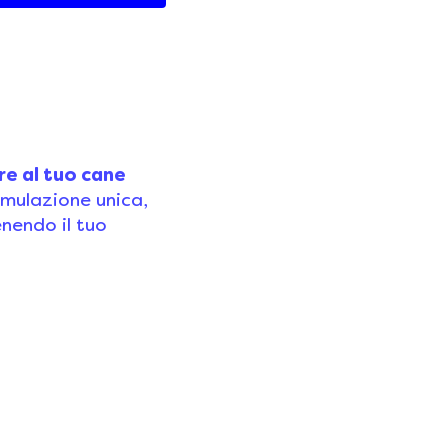
lla cura della
re al tuo cane
rmulazione unica,
enendo il tuo