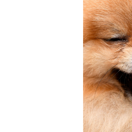
Bye Bye Buzz
di 
insieme a veterin
sostenibile.
Bye Bye Buzz cr
e parassiti sen
protegge anche
che
zecche e pu
dell’antiparassit
Perché BYE BYE B
commercio?