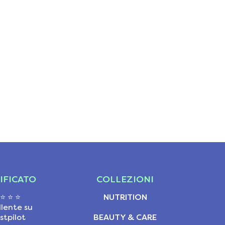
IFICATO
COLLEZIONI
 ⭐ ⭐ ⭐
NUTRITION
llente su
stpilot
BEAUTY & CARE