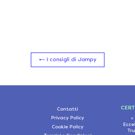
I consigli di Jampy
CERT
Contatti
Privacy Policy
⭐
Ecce
Cookie Policy
Tru