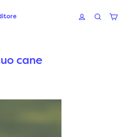
ditore
 tuo cane