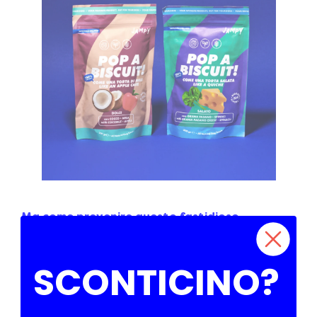
Ma come prevenire questo fastidioso
inconveniente?
La soluzione potrebbe essere più
semplice di quanto pensi! Inserisci nella dieta del
tuo cane
i nostri biscotti Jampy
, sani e gustosi.
SCONTICINO?
Una piccola manciata tra i pasti, prima di andare
a dormire e dopo il risveglio, può fare la
differenza.
I nostri biscotti aiutano a