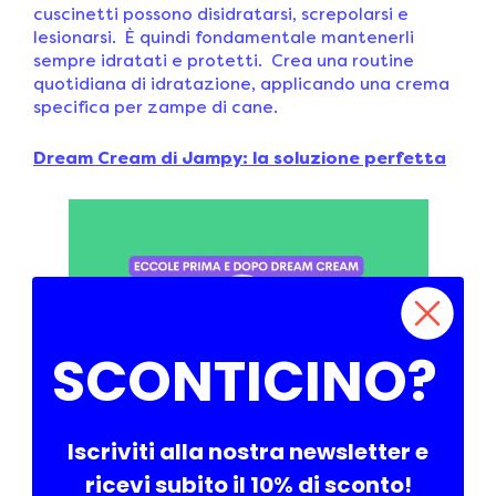
cuscinetti possono disidratarsi, screpolarsi e
lesionarsi. È quindi fondamentale mantenerli
sempre idratati e protetti. Crea una routine
quotidiana di idratazione, applicando una crema
specifica per zampe di cane.
Dream Cream di Jampy: la soluzione perfetta
SCONTICINO?
Iscriviti alla nostra newsletter e
ricevi subito il 10% di sconto!