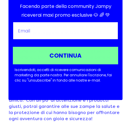
Facendo parte della community Jampy
riceverai maxi promo esclusive 🐶 🌈 💚
La nostra Dream Cream di Jampy è la soluzione
ideale per proteggere e nutrire i cuscinetti del
tuo cane. Formulata con ingredienti naturali,
lenisce le irritazioni, previene le screpolature e
crea una barriera protettiva contro gli agenti
CONTINUA
atmosferici. Dona alle zampe del tuo cane la
coccola che meritano, lasciandole morbide,
Iscrivendoti, accetti di ricevere comunicazioni di
idratate e protette.
marketing da parte nostra.
Per annullare l'iscrizione, fai
clic su "unsubscribe" in fondo alle nostre e-mail.
Ricorda: dedicare del tempo alla cura delle
zampe del tuo cane è un gesto d'amore che si
traduce in benessere e serenità per il tuo fedele
amico. Con un po' di attenzione e i prodotti
giusti, potrai garantire alle sue zampe la salute e
la protezione di cui hanno bisogno per affrontare
ogni avventura con gioia e sicurezza!