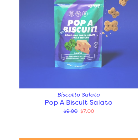
Biscotto Salato
Pop A Biscuit Salato
$9.00
$7.00