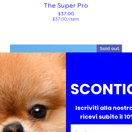
The Super Pro
$37.00
$37.00/item
Sold out
SCONTI
Iscriviti alla nostr
ricevi subito il 1