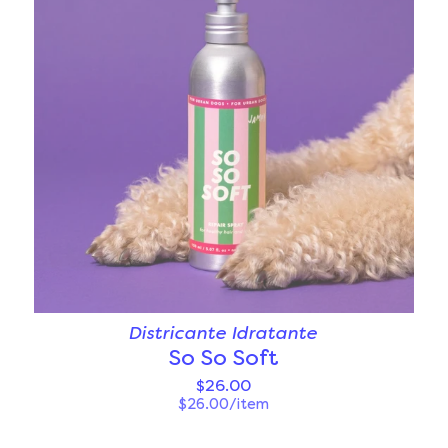
Districante Idratante
So So Soft
$26.00
$26.00/item