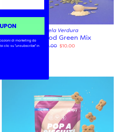
OUPON
Miscela Verdura
Superfood Green Mix
icazioni di marketing da
 fai clic su "unsubscribe" in
$20.00
$10.00