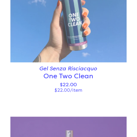
Gel Senza Risciacquo
One Two Clean
$22.00
$22.00/item