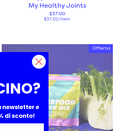
My Healthy Joints
$37.00
$37.00/item
Offerta
CINO?
a newsletter e
0% di sconto!