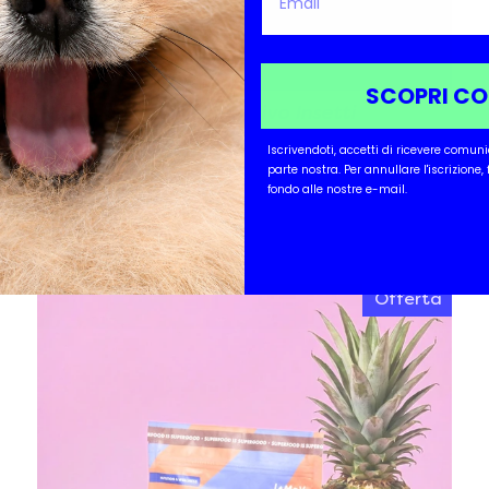
SCOPRI C
Spray Protettivo Insetti
Bye Bye Buzz
Iscrivendoti, accetti di ricevere comun
parte nostra.
Per annullare l'iscrizione,
$18.00
fondo alle nostre e-mail.
$18.00/item
Offerta