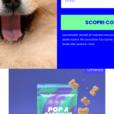
SCOPRI C
Spray Protettivo Insetti
Bye Bye Buzz
Iscrivendoti, accetti di ricevere comun
parte nostra.
Per annullare l'iscrizione,
$18.00
fondo alle nostre e-mail.
$18.00/item
Offerta