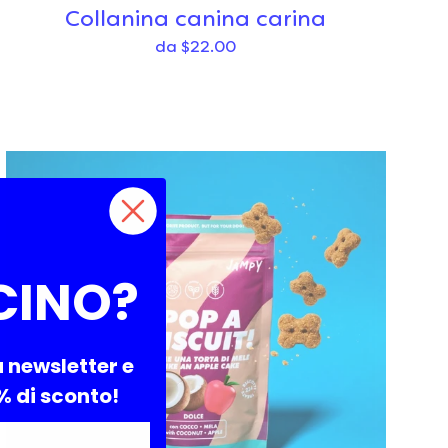
Collanina canina carina
da $22.00
CINO?
a newsletter e
0% di sconto!