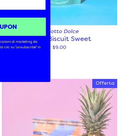
OUPON
Biscotto Dolce
Pop A Biscuit Sweet
icazioni di marketing da
 fai clic su "unsubscribe" in
$9.00
Offerta