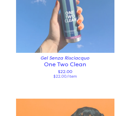
Gel Senza Risciacquo
One Two Clean
$22.00
$22.00/item