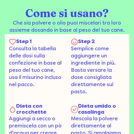
Come si usano?
Che sia polvere o olio puoi miscelari tra loro
assieme dosando in base al peso del tuo cane.
Step 1
Step 2
Consulta la tabella
Semplice come
delle dosi sulla
aggiungere un
confezione in base al
ingrediente in più.
peso del tuo cane,
Basta versare la
usa il misurino incluso
dose consigliata
nel pacco.
direttamente sul
pasto.
Dieta con
Dieta umido o
crocchette
casalinga
Aggiungi a secco o
Mescola la polvere
premiscela con un pò
direttamente al
d'acqua per creare
pasto. Si amalgama