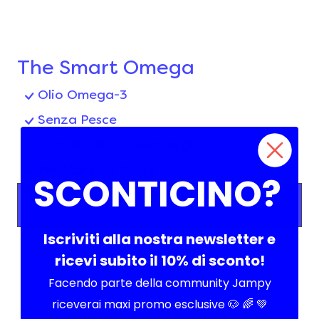
The Smart Omega
Olio Omega-3
Senza Pesce
Olio di Ribes e Microalghe
Per Manto e Cuore
SCONTICINO?
Scopri
Iscriviti alla nostra newsletter e
ricevi subito il 10% di sconto!
Facendo parte della community Jampy
riceverai maxi promo esclusive 🐶 🌈 💚