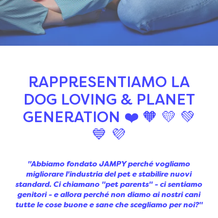
RAPPRESENTIAMO LA
DOG LOVING & PLANET
GENERATION ❤️ 🧡 💛 💚
💙 💜
"Abbiamo fondato JAMPY perché vogliamo
migliorare l'industria del pet e stabilire nuovi
standard. Ci chiamano "pet parents" - ci sentiamo
genitori - e allora perché non diamo ai nostri cani
tutte le cose buone e sane che scegliamo per noi?"