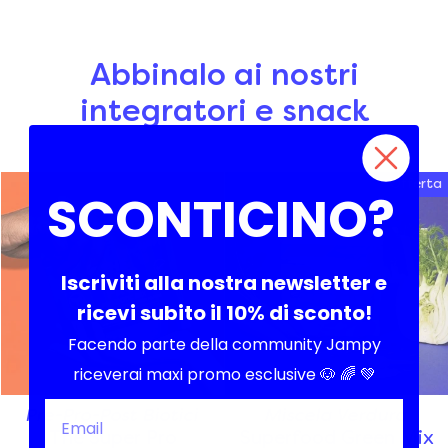
Abbinalo ai nostri
integratori e snack
Offerta
SCONTICINO?
Iscriviti alla nostra newsletter e
ricevi subito il 10% di sconto!
Facendo parte della community Jampy
riceverai maxi promo esclusive 🐶 🌈 💚
Pre-Pro-Post Biotici
Miscela Verdura
The Super Pro
Superfood Green Mix