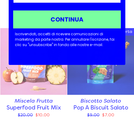
$37.00
$20.00
$10.00
$37.00/item
CONTINUA
Offerta
Offerta
Iscrivendoti, accetti di ricevere comunicazioni di
marketing da parte nostra.
Per annullare l'iscrizione, fai
clic su "unsubscribe" in fondo alle nostre e-mail.
Miscela Frutta
Biscotto Salato
Superfood Fruit Mix
Pop A Biscuit Salato
$20.00
$10.00
$9.00
$7.00