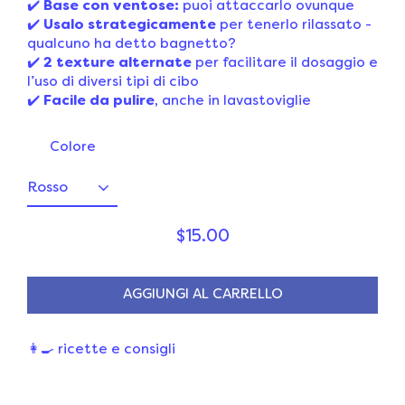
✔️
Base con ventose:
puoi attaccarlo ovunque
✔️
Usalo strategicamente
per tenerlo rilassato -
qualcuno ha detto bagnetto?
✔️
2 texture alternate
per facilitare il dosaggio e
l’uso di diversi tipi di cibo
✔️
Facile da pulire
, anche in lavastoviglie
Colore
$15.00
AGGIUNGI AL CARRELLO
👩‍🍳 ricette e consigli