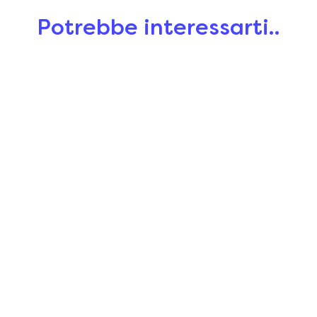
Potrebbe interessarti..
Lick Mat
Happy Lick
$15.00