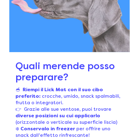
Quali merende posso
preparare?
🥣
Riempi il Lick Mat con il suo cibo
preferito:
crocche, umido, snack spalmabili,
frutta o integratori.
👉 Grazie alle sue ventose, puoi trovare
diverse posizioni su cui applicarlo
(orizzontale o verticale su superficie liscia)
❄️
Conservalo in freezer
per offrire uno
snack dall'effetto rinfrescante!