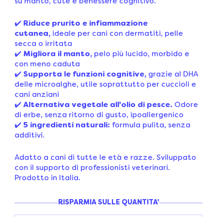
su manto, cute e benessere cognitivo.
✔️
Riduce prurito e infiammazione
cutanea,
ideale per cani con dermatiti, pelle
secca o irritata
✔️
Migliora il manto,
pelo più lucido, morbido e
con meno caduta
✔️
Supporta le funzioni cognitive,
grazie al DHA
delle microalghe, utile soprattutto per cuccioli e
cani anziani
✔️
Alternativa vegetale all'olio di pesce.
Odore
di erbe, senza ritorno di gusto, ipoallergenico
✔️
5 ingredienti naturali:
formula pulita, senza
additivi.
Adatto a cani di tutte le età e razze. Sviluppato
con il supporto di professionisti veterinari.
Prodotto in Italia.
RISPARMIA SULLE QUANTITA'