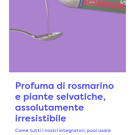
Profuma di rosmarino
e piante selvatiche,
assolutamente
irresistibile
Come tutti i nostri integratori, puoi usare