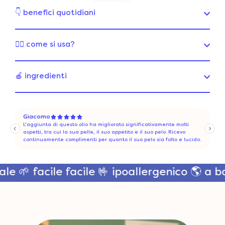
👇 benefici quotidiani
👩‍⚕️ come si usa?
🍎 ingredienti
ile 🤟 ipoallergenico 🌎 a base vegetale 🌱