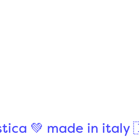
Olio Omega-3
The Smart Omega
$34.00
$34.00/item
e in italy 🇮🇹 senza p