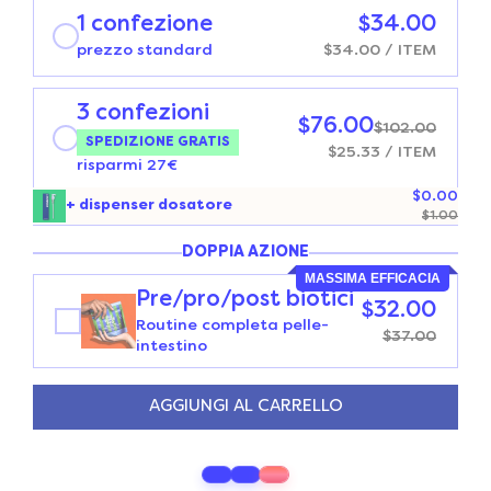
1 confezione
$34.00
prezzo standard
$34.00
/ ITEM
3 confezioni
$76.00
$102.00
SPEDIZIONE GRATIS
$25.33
/ ITEM
risparmi 27€
$0.00
+ dispenser dosatore
$1.00
DOPPIA AZIONE
MASSIMA EFFICACIA
Pre/pro/post biotici
$32.00
Routine completa pelle-
$37.00
intestino
AGGIUNGI AL CARRELLO