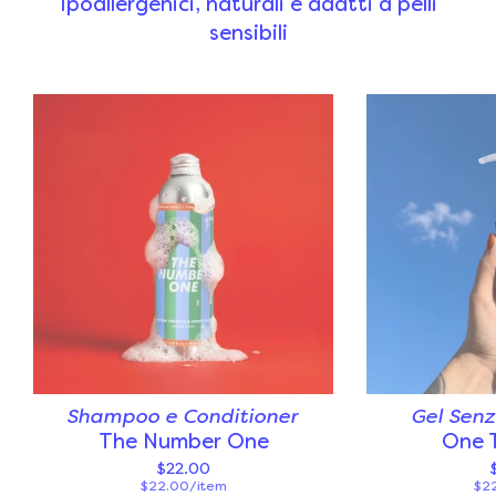
Ipoallergenici, naturali e adatti a pelli
sensibili
Shampoo e Conditioner
Gel Senz
The Number One
One 
$22.00
$22.00/item
$2