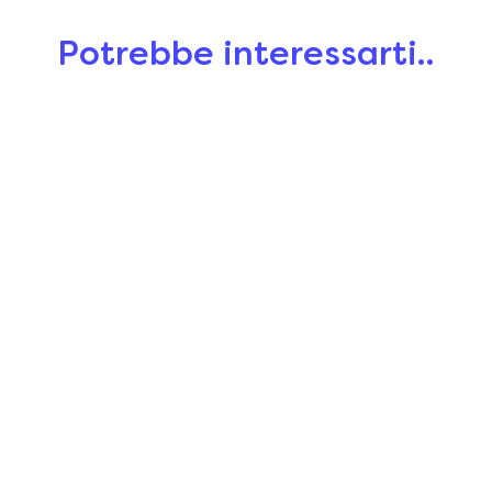
Potrebbe interessarti..
Sold out
Spray Protettivo Refill
Kit Bye Bye Buzz