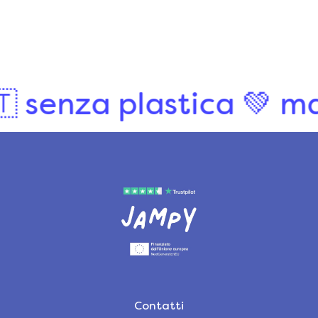
$34.00
$25.00
enza plastica 💚
made i
Contatti