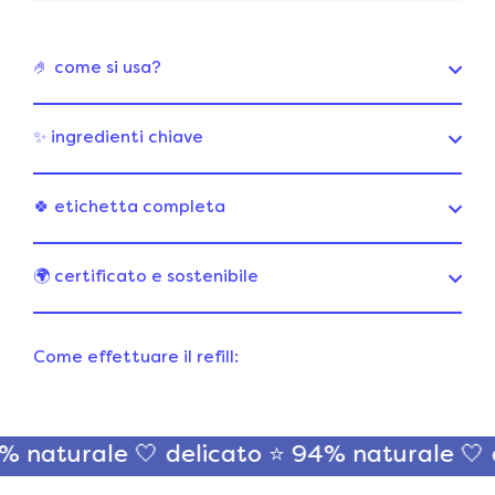
🤌 come si usa?
✨ ingredienti chiave
🍀 etichetta completa
🌍 certificato e sostenibile
Come effettuare il refill:
aturale 🤍
delicato ⭐ 94% naturale 🤍
del