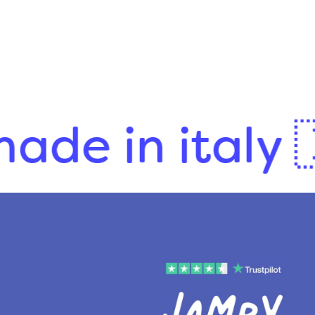
 in italy 🇮🇹