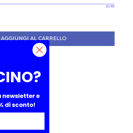
0/10
AGGIUNGI AL CARRELLO
CINO?
a newsletter e
0% di sconto!