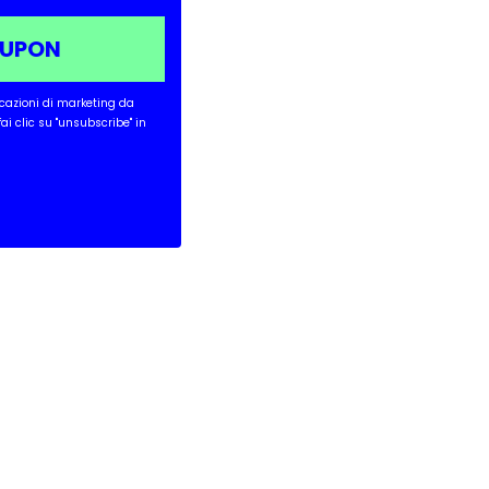
OUPON
icazioni di marketing da
 fai clic su "unsubscribe" in