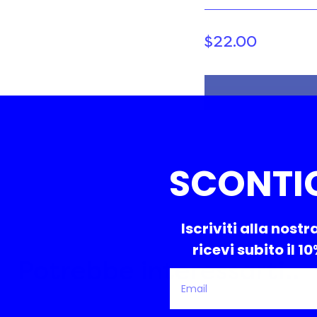
$22.00
SCONTI
Iscriviti alla nostr
ricevi subito il 1
Potrebbe interessarti..