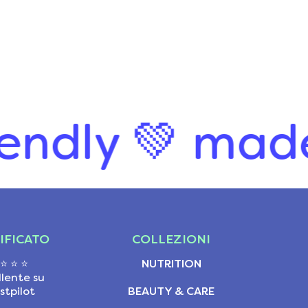
ly 💚
made in 
IFICATO
COLLEZIONI
 ⭐ ⭐ ⭐
NUTRITION
llente su
stpilot
BEAUTY & CARE