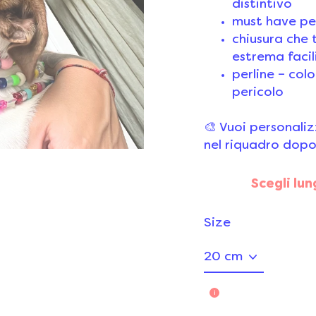
distintivo
must have pe
chiusura che t
estrema facil
perline – colo
pericolo
🎨 Vuoi personali
nel riquadro dopo
Scegli lu
Size
i