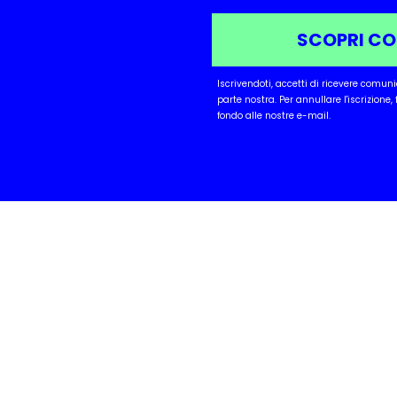
SCOPRI C
Iscrivendoti, accetti di ricevere comun
parte nostra.
Per annullare l'iscrizione,
fondo alle nostre e-mail.