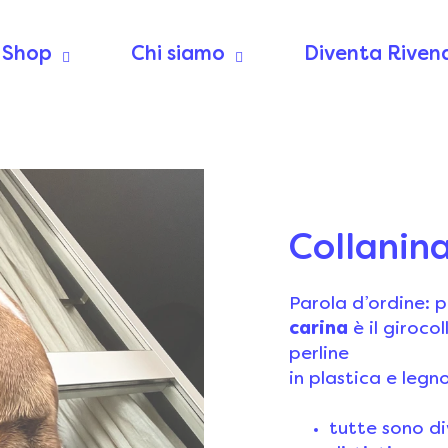
Shop
Chi siamo
Diventa Riven
Collanin
Parola d’ordine: 
carina
è il giroco
perline
in plastica e legno
tutte sono d