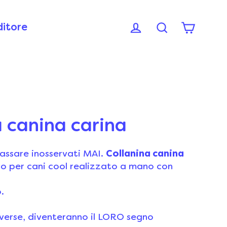
ditore
a canina carina
passare inosservati MAI.
Collanina canina
llo per cani cool realizzato a mano con
.
iverse, diventeranno il LORO segno