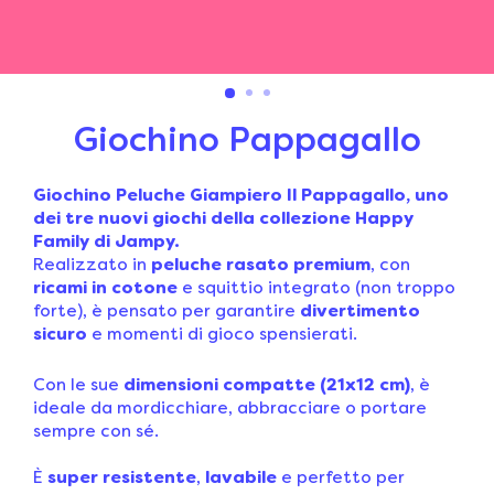
Giochino Pappagallo
Giochino Peluche Giampiero Il Pappagallo, uno
dei tre nuovi giochi della collezione Happy
Family di Jampy.
Realizzato in
peluche rasato premium
, con
ricami in cotone
e
squittio integrato (non troppo
forte), è pensato per garantire
divertimento
sicuro
e momenti di gioco spensierati.
Con le sue
dimensioni compatte (21x12 cm)
, è
ideale da mordicchiare, abbracciare o portare
sempre con sé.
È
super resistente
,
lavabile
e perfetto per