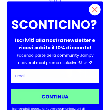
$10.00
SCONTICINO?
Iscriviti alla nostra newsletter e
ricevi subito il 10% di sconto!
Facendo parte della community Jampy
riceverai maxi promo esclusive 🐶 🌈 💚
CONTINUA
Iscrivendoti, accetti di ricevere comunicazioni di