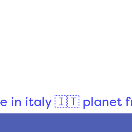
Peluche
Giochino Pappagallo
$10.00
italy 🇮🇹 planet frien