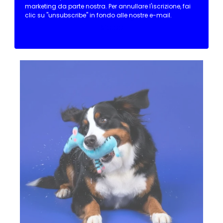
Peluche
marketing da parte nostra.
Per annullare l'iscrizione, fai
clic su "unsubscribe" in fondo alle nostre e-mail.
Giochino Tigre
$10.00