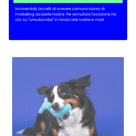
Iscrivendoti, accetti di ricevere comunicazioni di
marketing da parte nostra.
Per annullare l'iscrizione, fai
clic su "unsubscribe" in fondo alle nostre e-mail.
Peluche
Giochino Tigre
$10.00