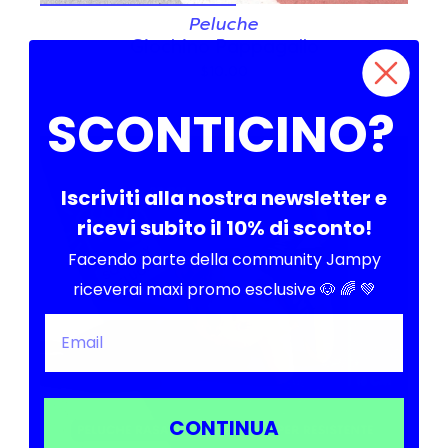
Peluche
Giochino Pappagallo
$10.00
SCONTICINO?
Iscriviti alla nostra newsletter e
ricevi subito il 10% di sconto!
Facendo parte della community Jampy
riceverai maxi promo esclusive 🐶 🌈 💚
CONTINUA